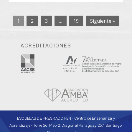
1
2
3
…
19
Siguiente »
ACREDITACIONES
ESCUELAS DE PREGRADO FEN - Centro de Enseñanza y
Aprendizaje - Torre 26, Piso 2, Diagonal Paraguay 257, Santiago,