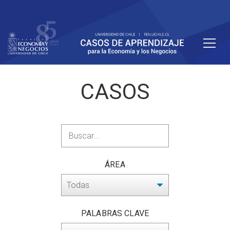
CASOS
Busca
casos
por
ÁREA
palabras
clave.
Busca
casos
por
PALABRAS CLAVE
línea.
Busca