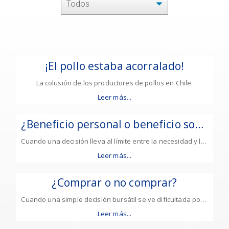
casos
por
concepto
tratado.
¡El pollo estaba acorralado!
La colusión de los productores de pollos en Chile.
Leer más...
¿Beneficio personal o beneficio social?
Cuando una decisión lleva al límite entre la necesidad y la ambición.
Leer más...
¿Comprar o no comprar?
Cuando una simple decisión bursátil se ve dificultada por sucesos involuntarios.
Leer más...