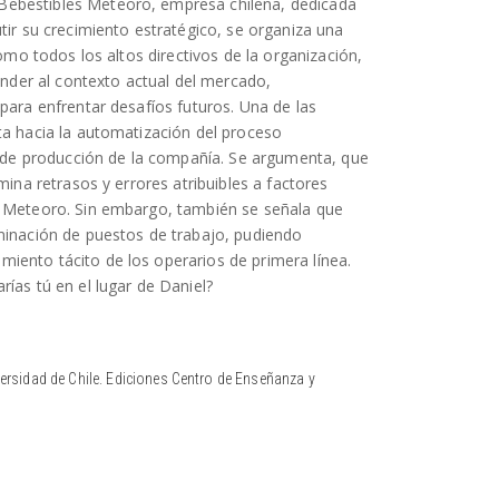
Bebestibles Meteoro, empresa chilena, dedicada
tir su crecimiento estratégico, se organiza una
como todos los altos directivos de la organización,
onder al contexto actual del mercado,
para enfrentar desafíos futuros. Una de las
ta hacia la automatización del proceso
el de producción de la compañía. Se argumenta, que
mina retrasos y errores atribuibles a factores
s Meteoro. Sin embargo, también se señala que
minación de puestos de trabajo, pudiendo
iento tácito de los operarios de primera línea.
ías tú en el lugar de Daniel?
ersidad de Chile. Ediciones Centro de Enseñanza y