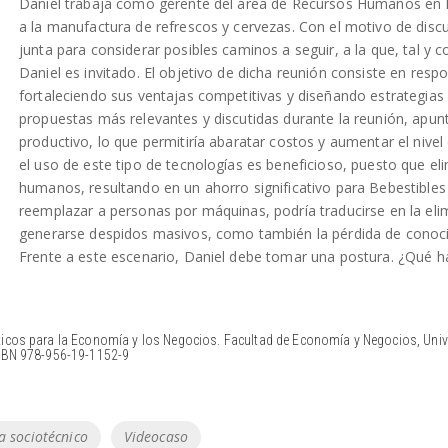
Daniel trabaja como gerente del área de Recursos Humanos en 
a la manufactura de refrescos y cervezas. Con el motivo de discu
junta para considerar posibles caminos a seguir, a la que, tal y 
Daniel es invitado. El objetivo de dicha reunión consiste en resp
fortaleciendo sus ventajas competitivas y diseñando estrategias 
propuestas más relevantes y discutidas durante la reunión, apun
productivo, lo que permitiría abaratar costos y aumentar el niv
el uso de este tipo de tecnologías es beneficioso, puesto que eli
humanos, resultando en un ahorro significativo para Bebestible
reemplazar a personas por máquinas, podría traducirse en la eli
generarse despidos masivos, como también la pérdida de conocim
Frente a este escenario, Daniel debe tomar una postura. ¿Qué har
ticos para la Economía y los Negocios. Facultad de Economía y Negocios, Univ
ISBN 978-956-19-1152-9
a sociotécnico
Videocaso