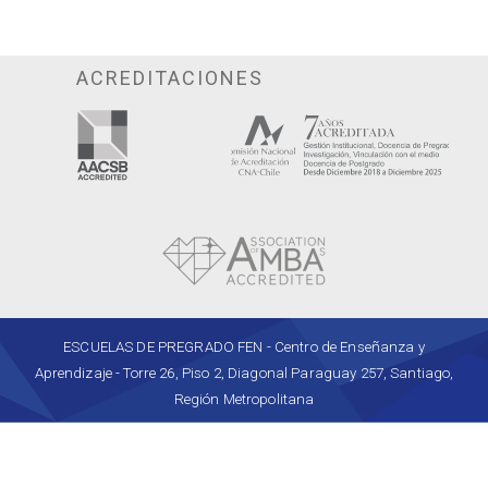
ACREDITACIONES
ESCUELAS DE PREGRADO FEN - Centro de Enseñanza y
Aprendizaje - Torre 26, Piso 2, Diagonal Paraguay 257, Santiago,
Región Metropolitana