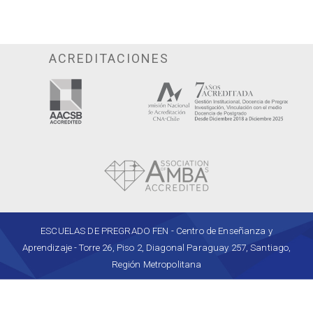
ACREDITACIONES
ESCUELAS DE PREGRADO FEN - Centro de Enseñanza y
Aprendizaje - Torre 26, Piso 2, Diagonal Paraguay 257, Santiago,
Región Metropolitana