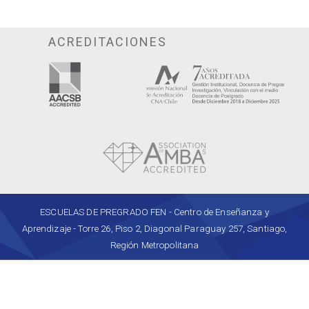
ACREDITACIONES
ESCUELAS DE PREGRADO FEN - Centro de Enseñanza y
Aprendizaje - Torre 26, Piso 2, Diagonal Paraguay 257, Santiago,
Región Metropolitana