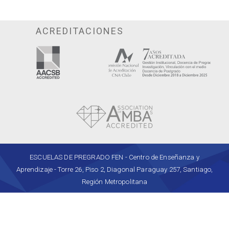
ACREDITACIONES
ESCUELAS DE PREGRADO FEN - Centro de Enseñanza y
Aprendizaje - Torre 26, Piso 2, Diagonal Paraguay 257, Santiago,
Región Metropolitana