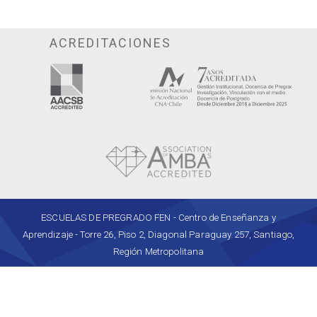
ACREDITACIONES
ESCUELAS DE PREGRADO FEN - Centro de Enseñanza y
Aprendizaje - Torre 26, Piso 2, Diagonal Paraguay 257, Santiago,
Región Metropolitana