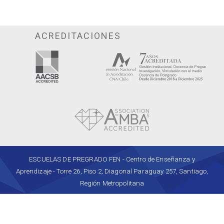
ACREDITACIONES
ESCUELAS DE PREGRADO FEN - Centro de Enseñanza y
Aprendizaje - Torre 26, Piso 2, Diagonal Paraguay 257, Santiago,
Región Metropolitana