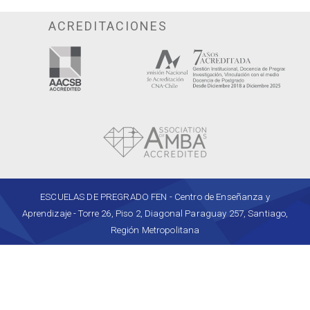
ACREDITACIONES
ESCUELAS DE PREGRADO FEN - Centro de Enseñanza y
Aprendizaje - Torre 26, Piso 2, Diagonal Paraguay 257, Santiago,
Región Metropolitana