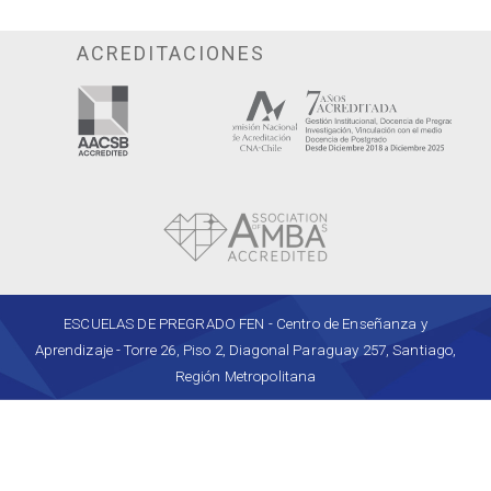
ACREDITACIONES
ESCUELAS DE PREGRADO FEN - Centro de Enseñanza y
Aprendizaje - Torre 26, Piso 2, Diagonal Paraguay 257, Santiago,
Región Metropolitana