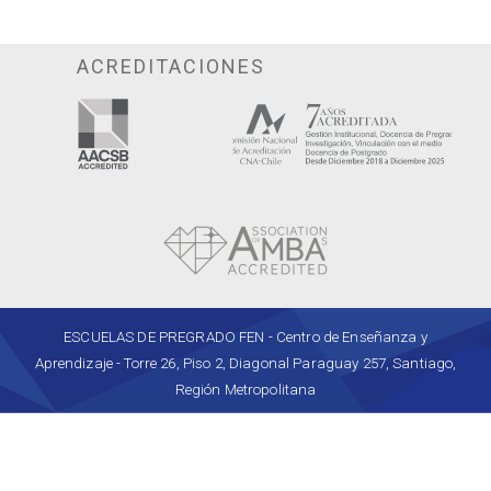
ACREDITACIONES
ESCUELAS DE PREGRADO FEN - Centro de Enseñanza y
Aprendizaje - Torre 26, Piso 2, Diagonal Paraguay 257, Santiago,
Región Metropolitana