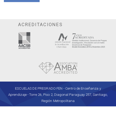
ACREDITACIONES
ESCUELAS DE PREGRADO FEN - Centro de Enseñanza y
Aprendizaje - Torre 26, Piso 2, Diagonal Paraguay 257, Santiago,
Región Metropolitana